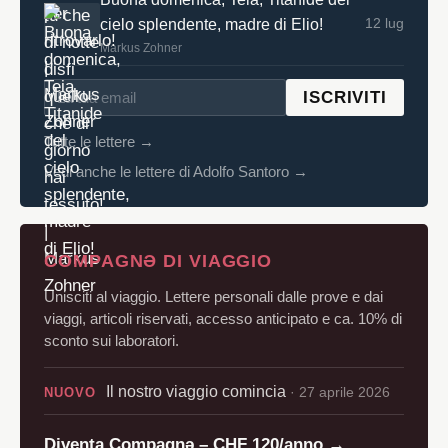
12 lug
cielo splendente, madre di Elio!
Markus Zohner
ISCRIVITI
Tutte le lettere →
Vedi anche le lettere di Adolfo Santoro →
COMPAGNƏ DI VIAGGIO
Unisciti al viaggio. Lettere personali dalle prove e dai
viaggi, articoli riservati, accesso anticipato e ca. 10% di
sconto sui laboratori.
Il nostro viaggio comincia
· 27 aprile 2026
NUOVO
Diventa Compagnə – CHF 120/anno →