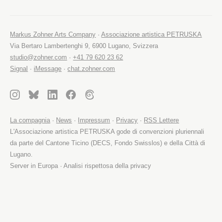
Markus Zohner Arts Company
·
Associazione artistica PETRUSKA
Via Bertaro Lambertenghi 9, 6900 Lugano, Svizzera
studio@zohner.com
·
+41 79 620 23 62
Signal
·
iMessage
·
chat.zohner.com
La compagnia
·
News
·
Impressum
·
Privacy
·
RSS Lettere
L'Associazione artistica PETRUSKA gode di convenzioni pluriennali
da parte del Cantone Ticino (DECS, Fondo Swisslos) e della Città di
Lugano.
Server in Europa · Analisi rispettosa della privacy