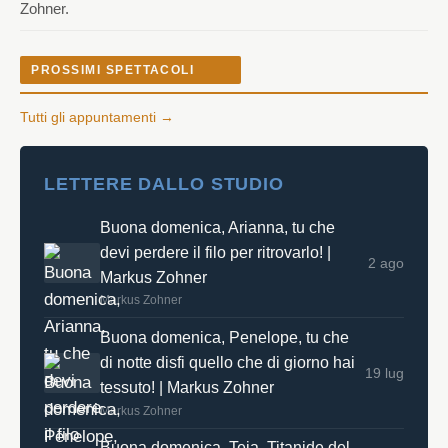
Zohner.
PROSSIMI SPETTACOLI
Tutti gli appuntamenti →
LETTERE DALLO STUDIO
Buona domenica, Arianna, tu che
devi perdere il filo per ritrovarlo! |
2 ago
Markus Zohner
Markus Zohner
Buona domenica, Penelope, tu che
di notte disfi quello che di giorno hai
19 lug
tessuto! | Markus Zohner
Markus Zohner
Buona domenica, Teia, Titanide del